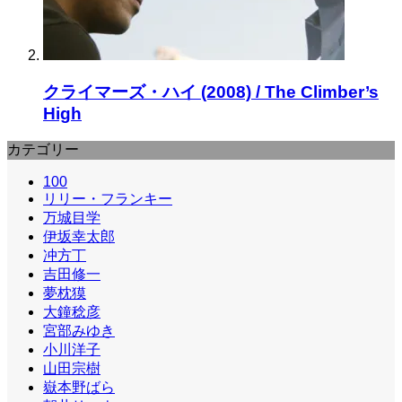
クライマーズ・ハイ (2008) / The Climber’s
High
カテゴリー
100
リリー・フランキー
万城目学
伊坂幸太郎
冲方丁
吉田修一
夢枕獏
大鐘稔彦
宮部みゆき
小川洋子
山田宗樹
嶽本野ばら