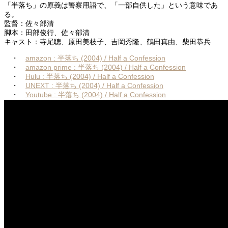
「半落ち」の原義は警察用語で、「一部自供した」という意味であ
る。
監督：佐々部清
脚本：田部俊行、佐々部清
キャスト：寺尾聰、原田美枝子、吉岡秀隆、鶴田真由、柴田恭兵
・
amazon : 半落ち (2004) / Half a Confession
・
amazon prime : 半落ち (2004) / Half a Confession
・
Hulu : 半落ち (2004) / Half a Confession
・
UNEXT : 半落ち (2004) / Half a Confession
・
Youtube : 半落ち (2004) / Half a Confession