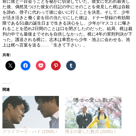
前に彼と一目会うことを秘かに切望していた。彼女に乞われ殺害し
た後、偶然見つけた彼女の日記の中にそのことを発見した梶は自殺
を諦め、啓子に代わって彼に会いに行くことを決意。そして、少年
が活き活きと働く姿を目の当たりにした彼は、ドナー登録の有効期
限である51歳の誕生日まで生きる決心をし、少年がマスコミに曝さ
れることを恐れ2日間のことは口を閉ざしたのだった。結局、梶は裁
判の中でも最後までそれを自供しなかった。梶に4年の実刑判決が下
った。護送される梶に、志木は車窓から少年・池上に会わせる。池
上は梶へ言葉を送る……「生きて下さい」。
共有:
関連
クライマーズ・ハイ (2008) /
博士の愛した数式 (2006) /