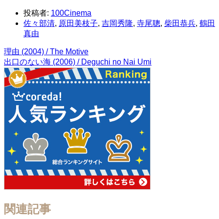
投稿者:
100Cinema
佐々部清
,
原田美枝子
,
吉岡秀隆
,
寺尾聰
,
柴田恭兵
,
鶴田
真由
理由 (2004) / The Motive
出口のない海 (2006) / Deguchi no Nai Umi
関連記事