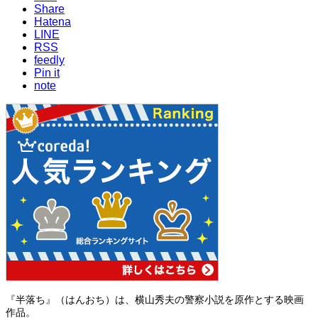
Share
Hatena
LINE
RSS
feedly
Pin it
note
『半落ち』（はんおち）は、横山秀夫の警察小説を原作とする映画
作品。