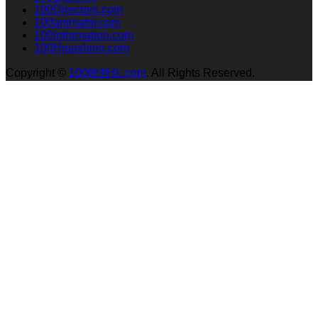
100Directors.com
100animator.com
100information.com
100Higashino.com
Copyright
©
100映画化.com
. All Rights Reserved.