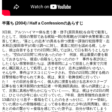
半落ち (2004) / Half a Confessionのあらすじ
3日前、アルツハイマー病を患う妻・啓子(原田美枝)を自宅で殺害し
たとして、現役の警部である梶聡一郎(寺尾聰)が川城中央警察署に自
首して来た。“落としの志木”の異名を持つ捜査一課強行犯指導官・志
木和正(柴田恭平)の取り調べに対し、素直に犯行を認める梶。しか
し、彼は自首するまでの2日間に関しては決して口を割ろうとしなか
った。“空白の2日間”に何があったのか？ 何故、梶は最愛の妻を殺
しておきながら、後追い自殺をしなかったのか？ 事件を表沙汰に
したくない県警幹部たちは、誘導尋問によって捏造した事実で穴埋
めし嘱託殺人として処理しようとするが、志木は納得がいかない。
そんな中、事件はマスコミにリークされ、空白の2日間に関する梶の
目撃情報が寄せられて来る。梶は、東京・歌舞伎町に行ってい
た！ その目的を探るべく、個人的に捜査を続ける志木やスクープ
記事を狙う東洋新聞の女性記者・中尾(鶴田真由)。彼らの調査によっ
て、次第に真相が明らかになっていく――。実は、梶はその2日の間
に、ひとりの少年に会いに行っていた。7年前、急性骨髄性白血病で
13歳のひとり息子・俊哉を亡くしたのをきっかけに、ドナー登録し
ていた梶からの骨髄移植によって命を救われた少年(吉岡秀隆)。彼に
夫との命の繋がり＝俊哉を感じていた啓子は、自分が壊れてしまう