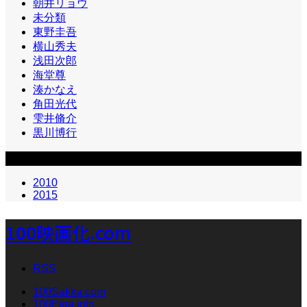
朝井リョウ
未分類
東野圭吾
横山秀夫
浅田次郎
海堂尊
湊かなえ
角田光代
雫井脩介
黒川博行
カテゴリー2
2010
2015
100映画化.com
RSS
100Sakka.com
100Eiga.info