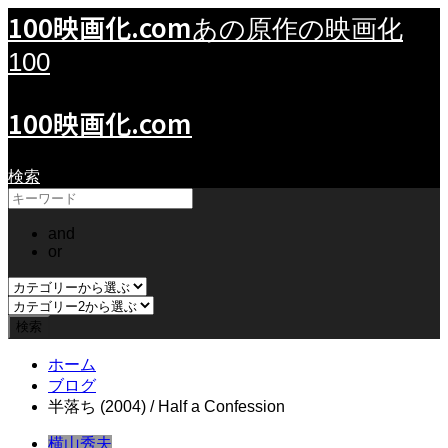
100映画化.com
あの原作の映画化
100
100映画化.com
検索
and
or
ホーム
ブログ
半落ち (2004) / Half a Confession
横山秀夫