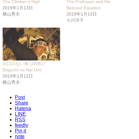
The Climber’s High
The Professor and His
2019年1月13日
Beloved Equation
横山秀夫
2019年1月13日
小川洋子
出口のない海 (2006) /
Deguchi no Nai Umi
2019年1月12日
横山秀夫
Post
Share
Hatena
LINE
RSS
feedly
Pin it
note