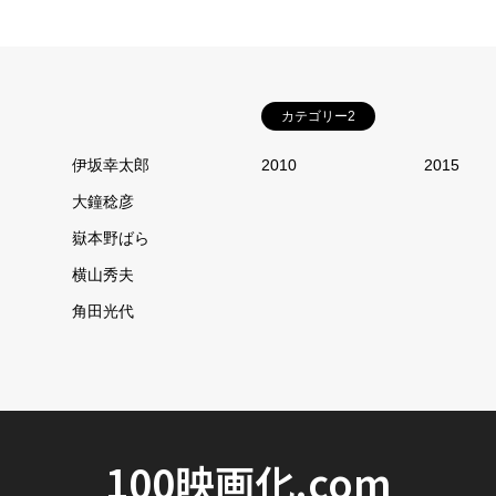
カテゴリー2
伊坂幸太郎
2010
2015
大鐘稔彦
嶽本野ばら
横山秀夫
角田光代
100映画化.com