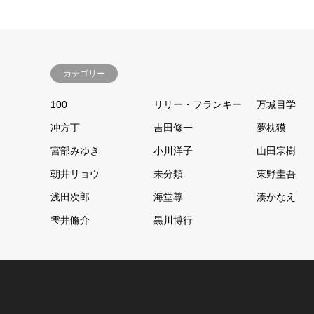
カテゴリー
100
リリー・フランキー
万城目学
冲方丁
吉田修一
夢枕獏
宮部みゆき
小川洋子
山田宗樹
朝井リョウ
未分類
東野圭吾
浅田次郎
海堂尊
湊かなえ
雫井脩介
黒川博行